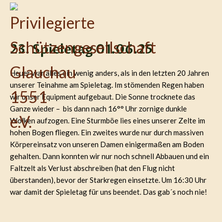
23. Spieletag 01.06.25
Heuer war alles ein wenig anders, als in den letzten 20 Jahren
unserer Teinahme am Spieletag. Im stömenden Regen haben
wir unser Equipment aufgebaut. Die Sonne trocknete das
Ganze wieder – bis dann nach 16°° Uhr zornige dunkle
Wolken aufzogen. Eine Sturmböe lies eines unserer Zelte im
hohen Bogen fliegen. Ein zweites wurde nur durch massiven
Körpereinsatz von unseren Damen einigermaßen am Boden
gehalten. Dann konnten wir nur noch schnell Abbauen und ein
Faltzelt als Verlust abschreiben (hat den Flug nicht
überstanden), bevor der Starkregen einsetzte. Um 16:30 Uhr
war damit der Spieletag für uns beendet. Das gab´s noch nie!